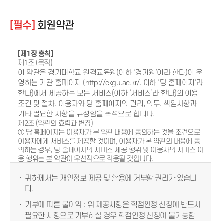
[필수]
회원약관
[제1장 총칙]
제1조 (목적)
이 약관은 경기대학교 원격교육원(이하 ‘경기원’이라 한다)이 운
영하는 기관 홈페이지 (http://ekgu.ac.kr/, 이하 ‘당 홈페이지’라
한다)에서 제공하는 모든 서비스(이하 ‘서비스’라 한다)의 이용
조건 및 절차, 이용자와 당 홈페이지의 권리, 의무, 책임사항과
기타 필요한 사항을 규정함을 목적으로 합니다.
제2조 (약관의 효력과 변경)
① 당 홈페이지는 이용자가 본 약관 내용에 동의하는 것을 조건으로
이용자에게 서비스를 제공할 것이며, 이용자가 본 약관의 내용에 동
의하는 경우, 당 홈페이지의 서비스 제공 행위 및 이용자의 서비스 이
용 행위는 본 약관이 우선적으로 적용될 것입니다.
② 경기원이 필요하다고 인정하는 경우에는 약관의 규제에 관한 법
률 및 기타 관련 법령에 위배되지 않는 범위 내에서 본 약관을 변경할
귀하께서는 개인정보 제공 및 활용에 거부할 권리가 있습니
수 있으며, 약관이 변경된 경우에는 지체 없이 당 홈페이지 내에 공지
다.
함과 동시에 회원 가입 시 기입한 전자우편을 통해 공지함으로써 이
용자가 직접 확인하도록 할 것입니다.
거부에 따른 불이익 : 위 제공사항은 학점인정 신청에 반드시
③ 변경된 약관은 공지와 동시에 그 효력이 발생되며, 이용자가 변경
필요한 사항으로 거부하실 경우 학점인정 신청이 불가능함